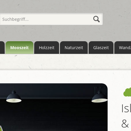
Mooszeit
Holzzeit
Naturzeit
Glaszeit
Wandz
I
&