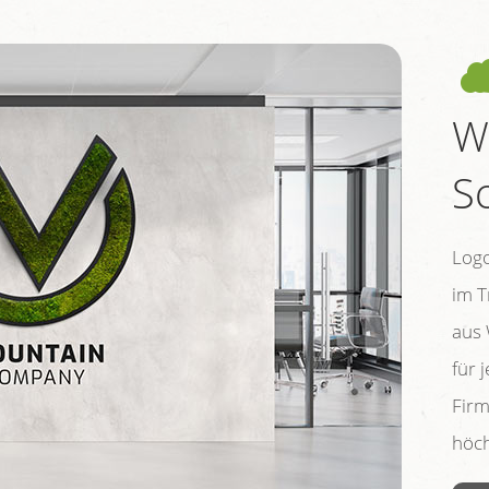
W
S
Logo
im T
aus 
für 
Firm
höch