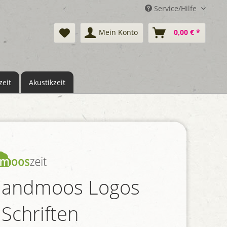
Service/Hilfe
Mein Konto
0,00 € *
eit
Akustikzeit
slandmoos Logos
 Schriften